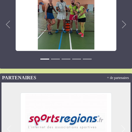
Précedent
Suiv
PARTENAIRES
+ de partenaires