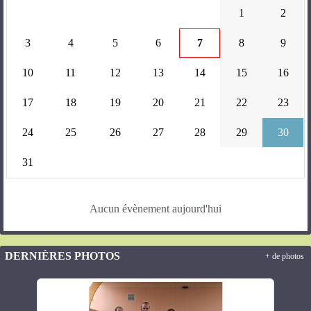
1
2
3
4
5
6
7
8
9
10
11
12
13
14
15
16
17
18
19
20
21
22
23
24
25
26
27
28
29
30
31
Aucun évènement aujourd'hui
DERNIÈRES PHOTOS
+ de photos